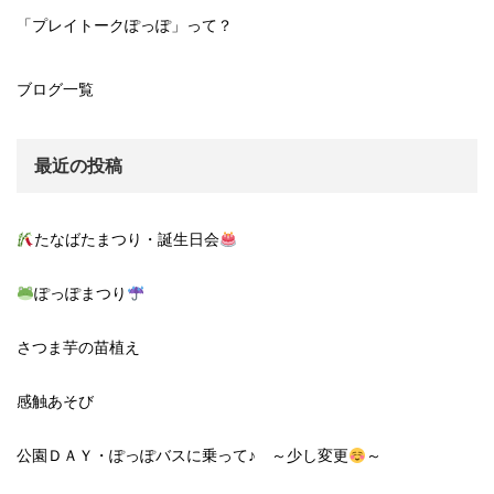
「プレイトークぽっぽ」って？
ブログ一覧
最近の投稿
たなばたまつり・誕生日会
ぽっぽまつり
さつま芋の苗植え
感触あそび
公園ＤＡＹ・ぽっぽバスに乗って♪ ～少し変更
～