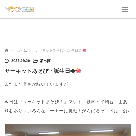
T
o
g
g
l
e
n
ホーム
ぽっぽ
サーキットあそび・誕生日会
a
v
2025.09.20
ぽっぽ
i
サーキットあそび・誕生日会
g
a
t
まだまだ暑さが続いていますが・・・・・
i
o
n
今日は『サーキットあそび！』マット・鉄棒・平均台・山あ
り谷あり～いろんなコーナーに挑戦！がんばるぞ～ヾ(≧▽≦)ﾉ