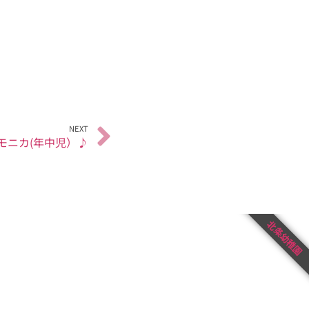
NEXT
モニカ(年中児）♪
北条幼稚園