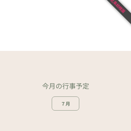
北条幼稚園
今月の行事予定
７月