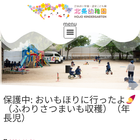
menu
保護中: おいもほりに行ったよ
（ふわりさつまいも収穫）（年
長児）