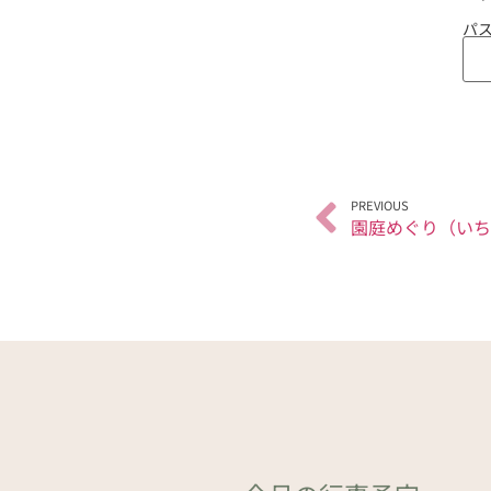
パス
PREVIOUS
園庭めぐり（いち