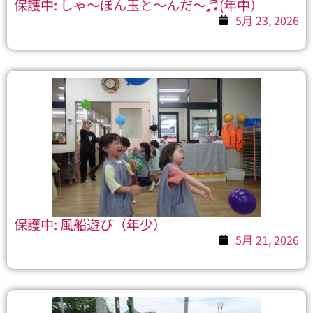
保護中: しゃ～ぼん玉と～んだ～♬(年中）
5月 23, 2026
保護中: 風船遊び（年少）
5月 21, 2026