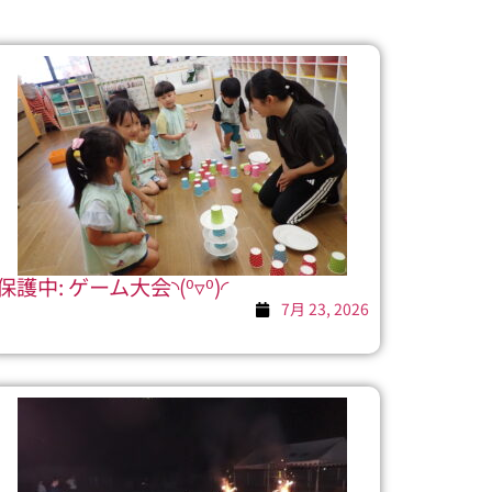
保護中: ゲーム大会◝(⁰▿⁰)◜
7月 23, 2026