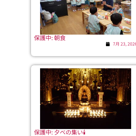
保護中: 朝食
7月 23, 202
保護中: 夕べの集い🕯