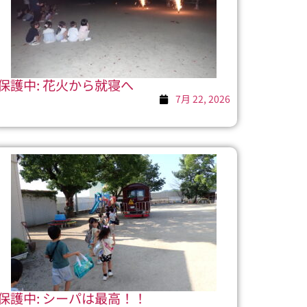
保護中: 花火から就寝へ
7月 22, 2026
保護中: シーパは最高！！