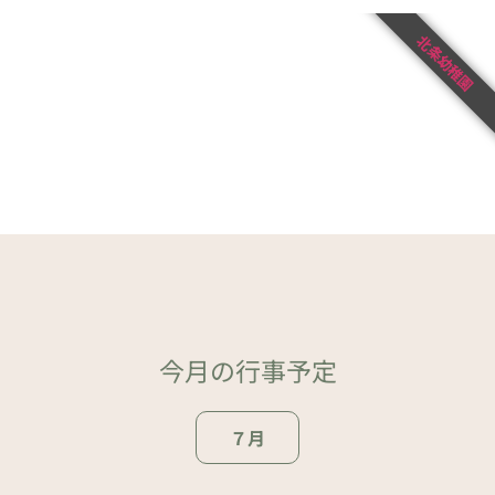
北条幼稚園
今月の行事予定
７月