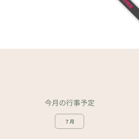
北条幼稚園
今月の行事予定
７月